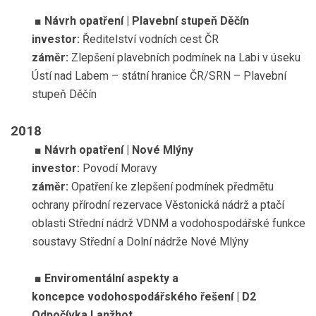
■
Návrh opatření
| Plavební stupeň Děčín
investor:
Ředitelství vodních cest ČR
záměr:
Zlepšení plavebních podmínek na Labi v úseku
Ústí nad Labem – státní hranice ČR/SRN – Plavební
stupeň Děčín
2018
■
Návrh opatření
| Nové Mlýny
investor:
Povodí Moravy
záměr:
Opatření ke zlepšení podmínek předmětu
ochrany přírodní rezervace Věstonická nádrž a ptačí
oblasti Střední nádrž VDNM a vodohospodářské funkce
soustavy Střední a Dolní nádrže Nové Mlýny
■
Enviromentální aspekty a
koncepce
vodohospodářského řešení | D2
Odpočívka Lanžhot