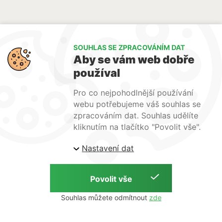
SOUHLAS SE ZPRACOVÁNÍM DAT
Aby se vám web dobře
Potkejme se
používal
Husovická 884/4, Brno
Pro co nejpohodlnější používání
webu potřebujeme váš souhlas se
Napište nám
zpracováním dat. Souhlas udělíte
ekopontis@ekopontis.cz
kliknutím na tlačítko "Povolit vše".
Zavolejme si
Nastavení dat
+420 777 076 777
Souhlas můžete odmítnout
COPYRIGHT © 2026 EKOPONTIS | BY