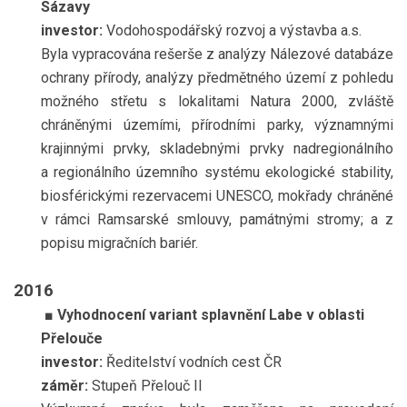
Sázavy
investor:
Vodohospodářský rozvoj a výstavba a.s.
Byla vypracována rešerše z analýzy Nálezové databáze
ochrany přírody, analýzy předmětného území z pohledu
možného střetu s lokalitami Natura 2000, zvláště
chráněnými územími, přírodními parky, významnými
krajinnými prvky, skladebnými prvky nadregionálního
a regionálního územního systému ekologické stability,
biosférickými rezervacemi UNESCO, mokřady chráněné
v rámci Ramsarské smlouvy, památnými stromy; a z
popisu migračních bariér.
2016
■ V
yhodnocení variant splavnění Labe v oblasti
Přelouče
investor:
Ředitelství vodních cest ČR
záměr:
Stupeň Přelouč II