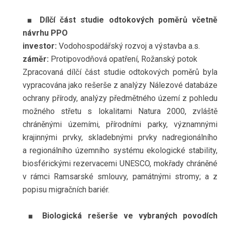
■
Dílčí část studie odtokových poměrů včetně
návrhu PPO
investor:
Vodohospodářský rozvoj a výstavba a.s.
záměr:
Protipovodňová opatření, Rožanský potok
Zpracovaná dílčí část studie odtokových poměrů byla
vypracována jako rešerše z analýzy Nálezové databáze
ochrany přírody, analýzy předmětného území z pohledu
možného střetu s lokalitami Natura 2000, zvláště
chráněnými územími, přírodními parky, významnými
krajinnými prvky, skladebnými prvky nadregionálního
a regionálního územního systému ekologické stability,
biosférickými rezervacemi UNESCO, mokřady chráněné
v rámci Ramsarské smlouvy, památnými stromy; a z
popisu migračních bariér.
■
Biologická rešerše ve vybraných povodích