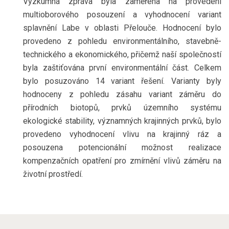
Výzkumná zpráva byla zaměřena na provedení
multioborového posouzení a vyhodnocení variant
splavnění Labe v oblasti Přelouče. Hodnocení bylo
provedeno z pohledu environmentálního, stavebně-
technického a ekonomického, přičemž naší společností
byla zaštiťována první environmentální část. Celkem
bylo posuzováno 14 variant řešení. Varianty byly
hodnoceny z pohledu zásahu variant záměru do
přírodních biotopů, prvků územního systému
ekologické stability, významných krajinných prvků, bylo
provedeno vyhodnocení vlivu na krajinný ráz a
posouzena potencionální možnost realizace
kompenzačních opatření pro zmírnění vlivů záměru na
životní prostředí.