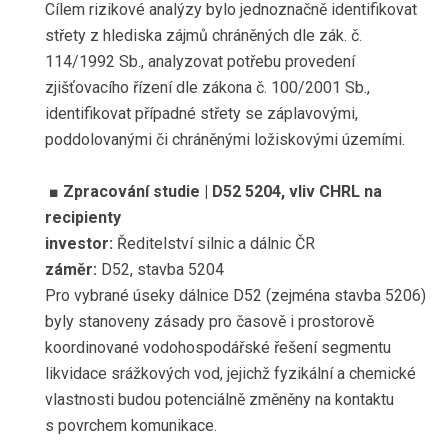
Cílem rizikové analýzy bylo jednoznačně identifikovat
střety z hlediska zájmů chráněných dle zák. č.
114/1992 Sb., analyzovat potřebu provedení
zjišťovacího řízení dle zákona č. 100/2001 Sb.,
identifikovat případné střety se záplavovými,
poddolovanými či chráněnými ložiskovými územími.
■ Zpracování studie
| D52 5204, vliv CHRL na
recipienty
investor:
Ředitelství silnic a dálnic ČR
záměr:
D52, stavba 5204
Pro vybrané úseky dálnice D52 (zejména stavba 5206)
byly stanoveny zásady pro časově i prostorově
koordinované vodohospodářské řešení segmentu
likvidace srážkových vod, jejichž fyzikální a chemické
vlastnosti budou potenciálně změněny na kontaktu
s povrchem komunikace.